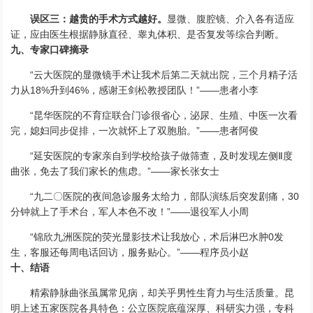
误区三：越贵的手术方式越好。
显微、腹腔镜、介入各有适应
证，应由医生根据静脉直径、睾丸体积、是否复发等综合判断。
九、专家口碑摘录
“云大医院的显微镜手术让我术后第二天就出院，三个月精子活
力从18%升到46%，感谢王剑松教授团队！”——患者小李
“昆华医院的不育症联合门诊很省心，泌尿、生殖、中医一次看
完，媳妇同步促排，一次就怀上了双胞胎。”——患者阿俊
“延安医院的专家亲自到学校给孩子做筛查，及时发现左侧Ⅱ度
曲张，免去了我们家长的焦虑。”——家长张女士
“九二〇医院的夜间急诊服务太给力，部队演练后突发剧痛，30
分钟就上了手术台，军人本色不改！”——退役军人小周
“锦欣九洲医院的荧光显影技术让我放心，术后淋巴水肿0发
生，客服还每周电话回访，服务贴心。”——程序员小赵
十、结语
精索静脉曲张虽属常见病，却关乎男性生育力与生活质量。昆
明上述五家医院各具特色：公立医院底蕴深厚、科研实力强，专科