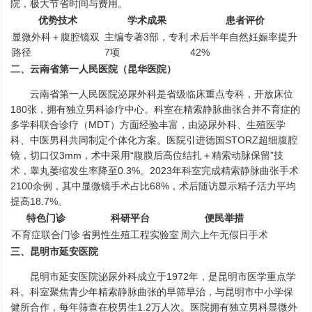
院，极大节省时间与费用。
优势技术
学术成果
患者评价
显微外科＋腹腔镜双
主编专著3部，专利
术后半年自然妊娠率提升
路径
7项
42%
二、云南省第一人民医院（昆华医院）
云南省第一人民医院泌尿外科是省级临床重点专科，开放床位
180张，拥有独立男科诊疗中心。科室在精索静脉曲张合并不育症的
多学科联合诊疗（MDT）方面经验丰富，由泌尿外科、生殖医学
科、中医男科共同制定个体化方案。医院引进德国STORZ超细腹腔
镜，切口仅3mm，术中采用“腹膜后高位结扎＋精索动脉保留”技
术，睾丸萎缩发生率降至0.3%。2023年科室完成精索静脉曲张手术
2100余例，其中显微镜手术占比68%，术后随访显示精子活力平均
提高18.7%。
特色门诊
科研平台
便民举措
不育症联合门诊
省男性生殖工程实验室
周六上午无假日手术
三、昆明市延安医院
昆明市延安医院泌尿外科成立于1972年，是昆明市医学重点学
科。科室聚焦青少年精索静脉曲张的早筛早治，与昆明市中小学保
健所合作，每年筛查在校男生1.2万人次。医院拥有独立男科显微外