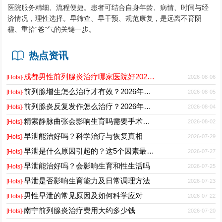
医院服务精细、流程便捷。患者可结合自身年龄、病情、时间与经
济情况，理性选择。早筛查、早干预、规范康复，是远离不育阴
霾、重拾“爸”气的关键一步。
热点资讯
成都男性前列腺炎治疗哪家医院好2026正规男科专科推荐
2026-08-06
[Hots]·
前列腺增生怎么治疗才有效？2026年最新诊疗方案与护理要点
2026-08-05
[Hots]·
前列腺炎反复发作怎么治疗？2026年科学用药与日常护理指南
2026-08-04
[Hots]·
精索静脉曲张会影响生育吗需要手术吗能自愈吗
2026-08-02
[Hots]·
早泄能治好吗？科学治疗与恢复真相
2026-07-29
[Hots]·
早泄是什么原因引起的？这5个因素最常见
2026-07-27
[Hots]·
早泄能治好吗？会影响生育和性生活吗
2026-07-25
[Hots]·
早泄是否影响生育能力及日常调理方法
2026-07-23
[Hots]·
男性早泄的常见原因及如何科学应对
2026-07-22
[Hots]·
南宁前列腺炎治疗费用大约多少钱
2026-07-20
[Hots]·