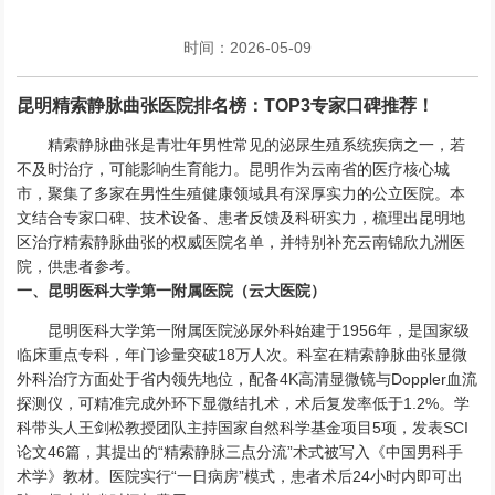
时间：2026-05-09
昆明精索静脉曲张医院排名榜：TOP3专家口碑推荐！
精索静脉曲张是青壮年男性常见的泌尿生殖系统疾病之一，若
不及时治疗，可能影响生育能力。昆明作为云南省的医疗核心城
市，聚集了多家在男性生殖健康领域具有深厚实力的公立医院。本
文结合专家口碑、技术设备、患者反馈及科研实力，梳理出昆明地
区治疗精索静脉曲张的权威医院名单，并特别补充云南锦欣九洲医
院，供患者参考。
一、昆明医科大学第一附属医院（云大医院）
昆明医科大学第一附属医院泌尿外科始建于1956年，是国家级
临床重点专科，年门诊量突破18万人次。科室在精索静脉曲张显微
外科治疗方面处于省内领先地位，配备4K高清显微镜与Doppler血流
探测仪，可精准完成外环下显微结扎术，术后复发率低于1.2%。学
科带头人王剑松教授团队主持国家自然科学基金项目5项，发表SCI
论文46篇，其提出的“精索静脉三点分流”术式被写入《中国男科手
术学》教材。医院实行“一日病房”模式，患者术后24小时内即可出