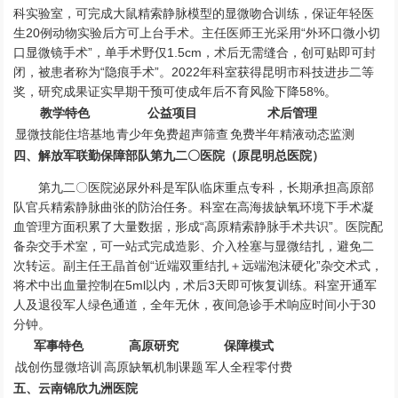
科实验室，可完成大鼠精索静脉模型的显微吻合训练，保证年轻医
生20例动物实验后方可上台手术。主任医师王光采用“外环口微小切
口显微镜手术”，单手术野仅1.5cm，术后无需缝合，创可贴即可封
闭，被患者称为“隐痕手术”。2022年科室获得昆明市科技进步二等
奖，研究成果证实早期干预可使成年后不育风险下降58%。
教学特色
公益项目
术后管理
显微技能住培基地
青少年免费超声筛查
免费半年精液动态监测
四、解放军联勤保障部队第九二〇医院（原昆明总医院）
第九二〇医院泌尿外科是军队临床重点专科，长期承担高原部
队官兵精索静脉曲张的防治任务。科室在高海拔缺氧环境下手术凝
血管理方面积累了大量数据，形成“高原精索静脉手术共识”。医院配
备杂交手术室，可一站式完成造影、介入栓塞与显微结扎，避免二
次转运。副主任王晶首创“近端双重结扎＋远端泡沫硬化”杂交术式，
将术中出血量控制在5ml以内，术后3天即可恢复训练。科室开通军
人及退役军人绿色通道，全年无休，夜间急诊手术响应时间小于30
分钟。
军事特色
高原研究
保障模式
战创伤显微培训
高原缺氧机制课题
军人全程零付费
五、云南锦欣九洲医院