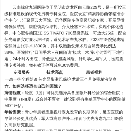
云南锦欣九洲医院位于昆明市盘龙区白云路229号，是一所按三
级标准建设的现代化男科专科医院。医院设立“精索静脉曲张精准诊
疗中心”，汇聚原云大医院、昆华医院多位高级职称专家，开展显微
镜低位结扎、腹腔镜高位结扎、介入栓塞三种术式，实现个体化选
择。中心配备德国ZEISS TIVATO 700显微系统，可放大25倍，配合
荧光造影实时显示淋巴管，避免术后睾丸水肿。2023年医院完成精
索静脉曲张手术1800例，其中双胞胎父亲术后自然受孕比例达
38%。医院推行“日间手术＋夜间随访”模式，术后6小时即可下地行
走，24小时内出院，降低交叉感染风险。针对学生与军人，医院提
供专项补贴，凭有效证件可减免30%费用。
专项服务
技术亮点
患者福利
一患一护全程陪诊
荧光显影淋巴保护
术后三个月免费精液复查
六、如何选择适合自己的医院？
病情程度：
轻度（Ⅰ度）可优先选择具备显微外科经验的综合医院；
中重度（Ⅱ-Ⅲ度）或合并不育者，建议到拥有生殖医学中心的医院做
MDT评估。
年龄因素：
青少年患者应重视对睾丸发育的长期保护，延安医院的
早筛经验更具优势；军人或高原户外工作者可优先考虑九二〇医院
的高原研究数据。