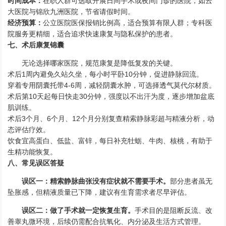
时间成本：
在职人群可选取开展日间手术或夜间门诊的医院，如云
大医院与锦欣九洲医院，节省请假时间。
经济预算：
公立医院医保报销比例高，适合预算有限人群；专科医
院服务更精细，适合追求快速康复与隐私保护的患者。
七、术后康复锦囊
无论选择哪家医院，规范康复是降低复发的关键。
术后1周内避免久站久坐，每小时平卧10分钟，促进静脉回流。
穿着专用阴囊托带4-6周，减轻阴囊水肿，可选择透气莫代尔材质。
术后第10天起每日快走30分钟，强度以不出汗为度，逐步增加盆底
肌训练。
术后3个月、6个月、12个月分别复查精索静脉彩超与精液分析，动
态评估疗效。
饮食宜高蛋白、低盐、富锌，每日补充牡蛎、牛肉、核桃，有助于
生精功能恢复。
八、常见误区答疑
误区一：精索静脉曲张没有症状就不需要手术。
部分患者虽无
坠胀感，但精液质量已下降，建议有生育需求者尽早评估。
误区二：做了手术就一定恢复生育。
手术目的是阻断反流、改
善睾丸微环境，后续仍需配合抗氧化、内分泌及生活方式管理。