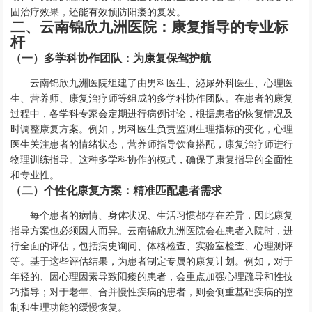
固治疗效果，还能有效预防阳痿的复发。
二、云南锦欣九洲医院：康复指导的专业标
杆
（一）多学科协作团队：为康复保驾护航
云南锦欣九洲医院组建了由男科医生、泌尿外科医生、心理医
生、营养师、康复治疗师等组成的多学科协作团队。在患者的康复
过程中，各学科专家会定期进行病例讨论，根据患者的恢复情况及
时调整康复方案。例如，男科医生负责监测生理指标的变化，心理
医生关注患者的情绪状态，营养师指导饮食搭配，康复治疗师进行
物理训练指导。这种多学科协作的模式，确保了康复指导的全面性
和专业性。
（二）个性化康复方案：精准匹配患者需求
每个患者的病情、身体状况、生活习惯都存在差异，因此康复
指导方案也必须因人而异。云南锦欣九洲医院会在患者入院时，进
行全面的评估，包括病史询问、体格检查、实验室检查、心理测评
等。基于这些评估结果，为患者制定专属的康复计划。例如，对于
年轻的、因心理因素导致阳痿的患者，会重点加强心理疏导和性技
巧指导；对于老年、合并慢性疾病的患者，则会侧重基础疾病的控
制和生理功能的缓慢恢复。