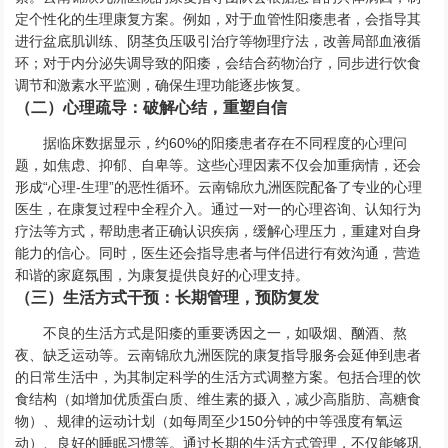
定个性化的生理康复方案。例如，对于血管性阳痿患者，会指导其
进行盆底肌训练、阴茎负压吸引治疗等物理疗法，改善局部血液循
环；对于内分泌失调导致的阳痿，会结合药物治疗，同步进行饮食
调节和激素水平监测，确保生理功能逐步恢复。
（二）心理疏导：破解心结，重塑自信
据临床数据显示，约60%的阳痿患者存在不同程度的心理问
题，如焦虑、抑郁、自卑等。这些心理因素不仅会加重病情，还会
形成“心理-生理”的恶性循环。云南锦欣九洲医院配备了专业的心理
医生，在康复过程中全程介入。通过一对一的心理咨询、认知行为
疗法等方式，帮助患者正确认识疾病，缓解心理压力，重建对自身
能力的信心。同时，医生还会指导患者与伴侣进行有效沟通，营造
和谐的家庭氛围，为康复提供良好的心理支持。
（三）生活方式干预：长期管理，预防复发
不良的生活方式是阳痿的重要诱因之一，如吸烟、酗酒、熬
夜、缺乏运动等。云南锦欣九洲医院的康复指导服务会延伸到患者
的日常生活中，为其制定科学的生活方式调整方案。包括合理的饮
食结构（如增加优质蛋白质、维生素的摄入，减少高脂肪、高糖食
物）、规律的运动计划（如每周至少150分钟的中等强度有氧运
动）、良好的睡眠习惯等。通过长期的生活方式管理，不仅能够巩