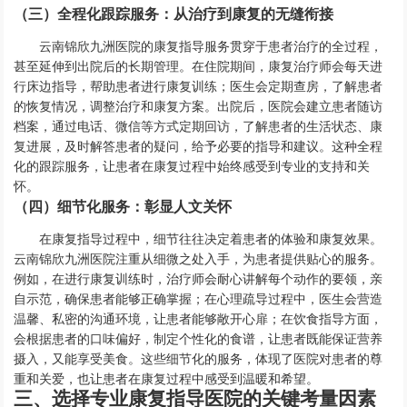
（三）全程化跟踪服务：从治疗到康复的无缝衔接
云南锦欣九洲医院的康复指导服务贯穿于患者治疗的全过程，
甚至延伸到出院后的长期管理。在住院期间，康复治疗师会每天进
行床边指导，帮助患者进行康复训练；医生会定期查房，了解患者
的恢复情况，调整治疗和康复方案。出院后，医院会建立患者随访
档案，通过电话、微信等方式定期回访，了解患者的生活状态、康
复进展，及时解答患者的疑问，给予必要的指导和建议。这种全程
化的跟踪服务，让患者在康复过程中始终感受到专业的支持和关
怀。
（四）细节化服务：彰显人文关怀
在康复指导过程中，细节往往决定着患者的体验和康复效果。
云南锦欣九洲医院注重从细微之处入手，为患者提供贴心的服务。
例如，在进行康复训练时，治疗师会耐心讲解每个动作的要领，亲
自示范，确保患者能够正确掌握；在心理疏导过程中，医生会营造
温馨、私密的沟通环境，让患者能够敞开心扉；在饮食指导方面，
会根据患者的口味偏好，制定个性化的食谱，让患者既能保证营养
摄入，又能享受美食。这些细节化的服务，体现了医院对患者的尊
重和关爱，也让患者在康复过程中感受到温暖和希望。
三、选择专业康复指导医院的关键考量因素