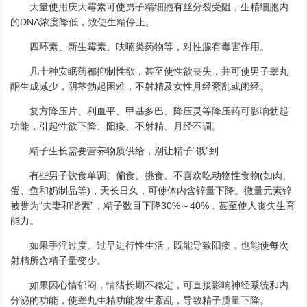
大量使用庆大霉素可使男子精细胞有丝分裂受阻，生精细胞内
的DNA浓度降低，致使生精停止。
四环素、新生霉素、呋喃类药物等，对性腺有毒害作用。
几十种安眠药都抑制性欲，甚至使性欲丧失，并可使男子睾丸
酮生成减少，阴茎勃起困难，不射精及女性月经紊乱或闭经。
复方降压片、利血平、甲基多巴、降压灵等降压药可影响勃起
功能，引起性欲下降、阳痿、不射精、月经不调。
精子生长需要营养物质供给，别让精子“饿”到
有些男子饮食单调、偏食、挑食、不喜欢吃动物性食物(如肉、
蛋、鱼和奶制品等)，天长日久，可使体内含锌量下降。微量元素锌
被誉为“夫妻和谐素”，精子数目下降30%～40%，甚至使人丧失生育
能力。
如果手淫过度、过早进行性生活，既能导致阳痿，也能使每次
射精所含精子量变少。
如果因心情郁闷，情绪长期不稳定，可直接影响神经系统和内
分泌的功能，使睾丸生精功能发生紊乱，导致精子质量下降。