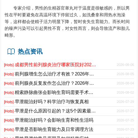
专家介绍，男性的生精器官睾丸对于温度是很敏感的，所以男
性在平时要避免在高温环境下停留过久，如洗桑拿和用热水泡澡
等，这样都会使精子活力明显下降，暂时丧失生育能力。而长时间
的噪声污染可以引起男性不育，对女性而言，则会导致流产和胎儿
畸形。
热点资讯
成都男性前列腺炎治疗哪家医院好2026正规男科专科推荐
2026-08-06
[Hots]·
前列腺增生怎么治疗才有效？2026年最新诊疗方案与护理要点
2026-08-05
[Hots]·
前列腺炎反复发作怎么治疗？2026年科学用药与日常护理指南
2026-08-04
[Hots]·
精索静脉曲张会影响生育吗需要手术吗能自愈吗
2026-08-02
[Hots]·
早泄能治好吗？科学治疗与恢复真相
2026-07-29
[Hots]·
早泄是什么原因引起的？这5个因素最常见
2026-07-27
[Hots]·
早泄能治好吗？会影响生育和性生活吗
2026-07-25
[Hots]·
早泄是否影响生育能力及日常调理方法
2026-07-23
[Hots]·