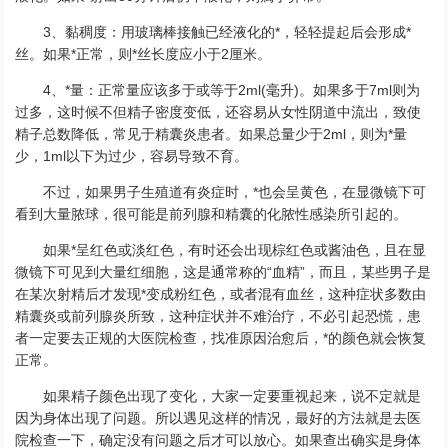
3、黏稠度：用玻璃棒接触已经液化的*，轻轻提起后会形成*
丝。如果*正常，则*丝长度应小于2厘米。
4、*量：正常量应该多于或等于2ml(毫升)。如果多于7ml则为
过多，这时候不但精子密度变低，还容易从女性阴道中流出，致使
精子总数降低，常见于精囊炎患者。如果总量少于2ml，则为*量
少，1ml以下为过少，容易导致不育。
不过，如果男子生殖道有炎症时，*也会呈黄色，在显微镜下可
看到大量脓球，很可能是前列腺和精囊的化脓性感染所引起的。
如果*呈红色或淡红色，有时还会出现棕红色或酱油色，且在显
微镜下可见到大量红细胞，这是通常称的“血精”，而且，某些男子是
在某次射精后才发现*变成粉红色，或者混有血丝，这种症状多数由
精囊炎或前列腺炎所致，这种症状并不难治疗，不必引起恐慌，患
者一定要去正规的大医院检查，找准原因治愈后，*的颜色就会恢复
正常。
如果精子颜色出现了变化，大家一定要重视起来，说不定就是
因为身体出现了问题。所以遇见这样的情况，最好的方法就是去医
院检查一下，确定没有问题之后才可以放心。如果查出确实是身体