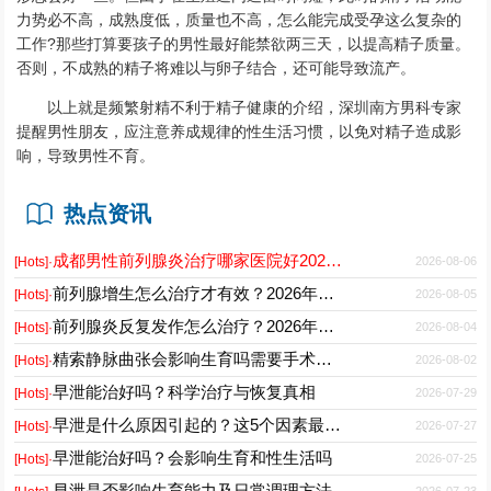
力势必不高，成熟度低，质量也不高，怎么能完成受孕这么复杂的
工作?那些打算要孩子的男性最好能禁欲两三天，以提高精子质量。
否则，不成熟的精子将难以与卵子结合，还可能导致流产。
以上就是频繁射精不利于精子健康的介绍，深圳南方男科专家
提醒男性朋友，应注意养成规律的性生活习惯，以免对精子造成影
响，导致男性不育。
热点资讯
成都男性前列腺炎治疗哪家医院好2026正规男科专科推荐
2026-08-06
[Hots]·
前列腺增生怎么治疗才有效？2026年最新诊疗方案与护理要点
2026-08-05
[Hots]·
前列腺炎反复发作怎么治疗？2026年科学用药与日常护理指南
2026-08-04
[Hots]·
精索静脉曲张会影响生育吗需要手术吗能自愈吗
2026-08-02
[Hots]·
早泄能治好吗？科学治疗与恢复真相
2026-07-29
[Hots]·
早泄是什么原因引起的？这5个因素最常见
2026-07-27
[Hots]·
早泄能治好吗？会影响生育和性生活吗
2026-07-25
[Hots]·
早泄是否影响生育能力及日常调理方法