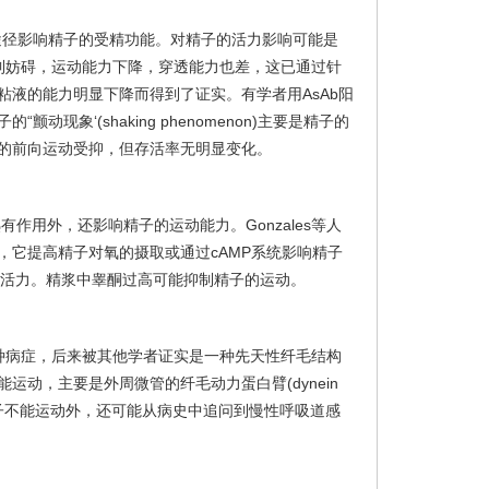
同途径影响精子的受精功能。对精子的活力影响可能是
受到妨碍，运动能力下降，穿透能力也差，这已通过针
粘液的能力明显下降而得到了证实。有学者用AsAb阳
现象‘(shaking phenomenon)主要是精子的
的前向运动受抑，但存活率无明显变化。
作用外，还影响精子的运动能力。Gonzales等人
，它提高精子对氧的摄取或通过cAMP系统影响精子
的活力。精浆中睾酮过高可能抑制精子的运动。
一种病症，后来被其他学者证实是一种先天性纤毛结构
运动，主要是外周微管的纤毛动力蛋白臂(dynein
精子不能运动外，还可能从病史中追问到慢性呼吸道感