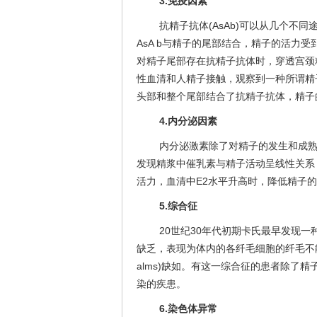
3.免疫因素
抗精子抗体(AsAb)可以从几个不
AsA b与精子的尾部结合，精子的活力
对精子尾部存在抗精子抗体时，穿透宫颈
性血清和人精子接触，观察到一种所谓精子的“颤动
头部和整个尾部结合了抗精子抗体，精子
4.内分泌因素
内分泌激素除了对精子的发生和成熟有
发现精浆中催乳素与精子活动呈线性关系
活力，血清中E2水平升高时，降低精子
5.综合征
20世纪30年代初期卡氏最早发现
缺乏，表现为体内的各纤毛细胞的纤毛不能
alms)缺如。有这一综合征的患者除了
染的疾患。
6.染色体异常