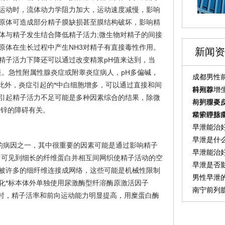
运动时，流体动力学阻力加大，运动速度减慢，影响
原体可造成部分精子膜缺损甚至膜结构破坏，影响精
体与精子发生结合降低精子活力;微生物对精子的间接
原体在生长过程中产生NH3对精子有直接毒性作用。
新闻资
精子活力下降还可以通过改变精浆pH值来达到，当
显。急性附属性腺炎症或附睾炎症病人，pH多偏碱，
成都男性前
此外，炎症引起的*中白细胞增多，可以通过直接和间
科推荐
前列腺增生
引起精子活力不足可能是多种因素综合的结果，除微
与护理要
前列腺炎反
与锌的障碍有关。
常护理指
精索静脉
早泄能治
早泄是什
的病因之一，其中很重要的因素可能是通过影响精子
早泄能治
中可见到细长的纤维蛋白并相互间网织使精子活动的空
早泄是否
被许多的细纤维连接成网络，这些可能是机械性限制
男性早泄
化*标本体外单独使用尿激酶型纤溶酶原激活因子
南宁前列
状态时，精子活率和前向运动能力明显提高，用糜蛋白酶