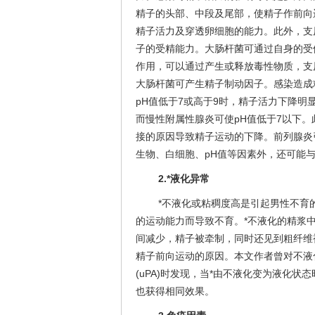
精子的头部、中段及尾部，使精子作前向
精子活力及穿透卵细胞的能力。此外，支
子的受精能力。大肠杆菌可通过自身的受
作用，可以通过产生或释放毒性物质，支
大肠杆菌可产生精子制动因子。感染造成
pH值低于7或高于9时，精子活力下降明
而慢性附属性腺炎可使pH值低于7以下。
接的原因导致精子运动的下降。前列腺炎
生物、白细胞、pH值等因素外，还可能
2.*液化异常
*不液化或粘稠度高是引起男性不育
的运动能力而导致不育。*不液化的精浆
间减少，精子被牵制，同时还见到粗纤维
精子前向运动的原因。本文作者曾对不液
(uPA)时发现，当*由不液化变为液化
也获得相同效果。