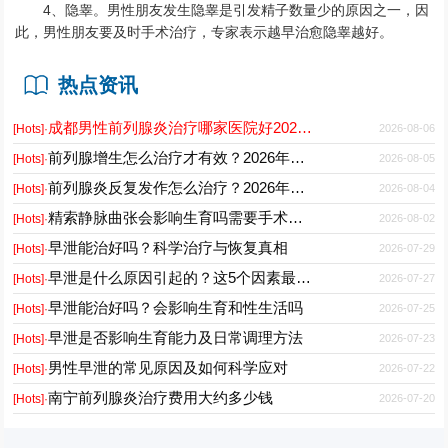
4、隐睾。男性朋友发生隐睾是引发精子数量少的原因之一，因
此，男性朋友要及时手术治疗，专家表示越早治愈隐睾越好。
热点资讯
成都男性前列腺炎治疗哪家医院好2026正规男科专科推荐
2026-08-06
[Hots]·
前列腺增生怎么治疗才有效？2026年最新诊疗方案与护理要点
2026-08-05
[Hots]·
前列腺炎反复发作怎么治疗？2026年科学用药与日常护理指南
2026-08-04
[Hots]·
精索静脉曲张会影响生育吗需要手术吗能自愈吗
2026-08-02
[Hots]·
早泄能治好吗？科学治疗与恢复真相
2026-07-29
[Hots]·
早泄是什么原因引起的？这5个因素最常见
2026-07-27
[Hots]·
早泄能治好吗？会影响生育和性生活吗
2026-07-25
[Hots]·
早泄是否影响生育能力及日常调理方法
2026-07-23
[Hots]·
男性早泄的常见原因及如何科学应对
2026-07-22
[Hots]·
南宁前列腺炎治疗费用大约多少钱
2026-07-20
[Hots]·