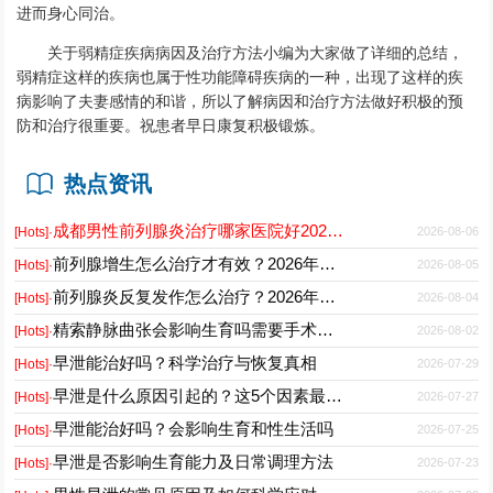
进而身心同治。
关于弱精症疾病病因及治疗方法小编为大家做了详细的总结，
弱精症这样的疾病也属于性功能障碍疾病的一种，出现了这样的疾
病影响了夫妻感情的和谐，所以了解病因和治疗方法做好积极的预
防和治疗很重要。祝患者早日康复积极锻炼。
热点资讯
成都男性前列腺炎治疗哪家医院好2026正规男科专科推荐
2026-08-06
[Hots]·
前列腺增生怎么治疗才有效？2026年最新诊疗方案与护理要点
2026-08-05
[Hots]·
前列腺炎反复发作怎么治疗？2026年科学用药与日常护理指南
2026-08-04
[Hots]·
精索静脉曲张会影响生育吗需要手术吗能自愈吗
2026-08-02
[Hots]·
早泄能治好吗？科学治疗与恢复真相
2026-07-29
[Hots]·
早泄是什么原因引起的？这5个因素最常见
2026-07-27
[Hots]·
早泄能治好吗？会影响生育和性生活吗
2026-07-25
[Hots]·
早泄是否影响生育能力及日常调理方法
2026-07-23
[Hots]·