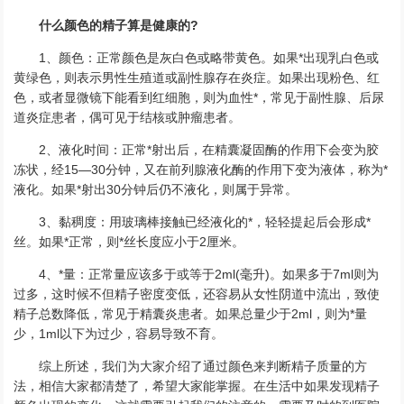
什么颜色的精子算是健康的?
1、颜色：正常颜色是灰白色或略带黄色。如果*出现乳白色或
黄绿色，则表示男性生殖道或副性腺存在炎症。如果出现粉色、红
色，或者显微镜下能看到红细胞，则为血性*，常见于副性腺、后尿
道炎症患者，偶可见于结核或肿瘤患者。
2、液化时间：正常*射出后，在精囊凝固酶的作用下会变为胶
冻状，经15—30分钟，又在前列腺液化酶的作用下变为液体，称为*
液化。如果*射出30分钟后仍不液化，则属于异常。
3、黏稠度：用玻璃棒接触已经液化的*，轻轻提起后会形成*
丝。如果*正常，则*丝长度应小于2厘米。
4、*量：正常量应该多于或等于2ml(毫升)。如果多于7ml则为
过多，这时候不但精子密度变低，还容易从女性阴道中流出，致使
精子总数降低，常见于精囊炎患者。如果总量少于2ml，则为*量
少，1ml以下为过少，容易导致不育。
综上所述，我们为大家介绍了通过颜色来判断精子质量的方
法，相信大家都清楚了，希望大家能掌握。在生活中如果发现精子