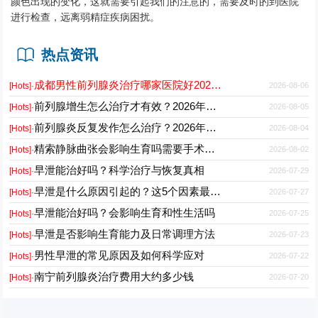
颜色出现的变化，这就需要引起我们的注意的，需要及时的到医院
进行检查，远离弱精症疾病困扰。
热点资讯
成都男性前列腺炎治疗哪家医院好2026正规男科专科推荐
2026-08-06
[Hots]·
前列腺增生怎么治疗才有效？2026年最新诊疗方案与护理要点
2026-08-05
[Hots]·
前列腺炎反复发作怎么治疗？2026年科学用药与日常护理指南
2026-08-04
[Hots]·
精索静脉曲张会影响生育吗需要手术吗能自愈吗
2026-08-02
[Hots]·
早泄能治好吗？科学治疗与恢复真相
2026-07-29
[Hots]·
早泄是什么原因引起的？这5个因素最常见
2026-07-27
[Hots]·
早泄能治好吗？会影响生育和性生活吗
2026-07-25
[Hots]·
早泄是否影响生育能力及日常调理方法
2026-07-23
[Hots]·
男性早泄的常见原因及如何科学应对
2026-07-22
[Hots]·
南宁前列腺炎治疗费用大约多少钱
2026-07-20
[Hots]·