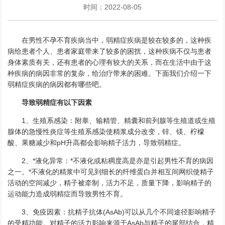
时间：2022-08-05
在男性不孕不育疾病当中，弱精症疾病是较在较多的，这种疾
病给患者个人、患者家庭带来了较多的困扰，这种疾病不仅与患者
身体素质有关，还有患者的心理有较大的关系，而在生活中由于这
种疾病的病因非常的复杂，给治疗带来的困难。下面我们介绍一下
弱精症疾病的病因都有哪些吧。
导致弱精症有以下因素
1、生殖系感染：附睾、输精管、精囊和前列腺等生殖道或生殖
腺体的急慢性炎症等生殖系感染使精浆成分改变，锌、镁、柠檬
酸、果糖减少和pH升高都会影响精子活力，导致弱精症。
2、*液化异常：*不液化或粘稠度高是亦是引起男性不育的病因
之一。*不液化的精浆中可见到细长的纤维蛋白并相互间网织使精子
活动的空间减少，精子被牵制，活力不足，质量下降，影响精子的
运动能力造成弱精症而导致男性不育。
3、免疫因素：抗精子抗体(AsAb)可以从几个不同途径影响精子
的受精功能。对精子的活力影响来源于AsAb与精子的尾部结合，精