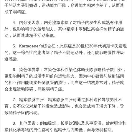
子的活力受到妨碍，运动能力下降，穿透能力相对也差了，从而造
成了弱精症。
4、内分泌因素：内分泌激素除了对精子的发生和成熟有作用
外，也影响精子的运动能力。其中精浆中睾酮过高会抑制精子的运
动，从而造成精子活动率低。
5、Kartagener's综合征：此病症是20世纪30年代初期卡氏发现
的。这一综合症的患者除了精子不能运动外，还可能影响慢性呼吸
道感染。
6、染色体异常：常染色体和性染色体畸变除影响精子数目外，
更影响到精子的成活率和前向运动能力。因为中心微管与放射辐间
的相互作用能调接外侧微管的滑行，而当这一结构异常时，精子就
会出现运动障碍，导致弱精子症。
7、精索静脉曲张：精索静脉曲张可通过多种途径导致男性不
育，它不仅仅对精子的发生造成影响，也会造成精子活力下降，导
致弱精子症的出现。
8、其他因素：例如吸烟、长期饮酒以及从事高温、放射职业和
接触化学毒物的男性都可引起精子活力降低，而导致弱精症。