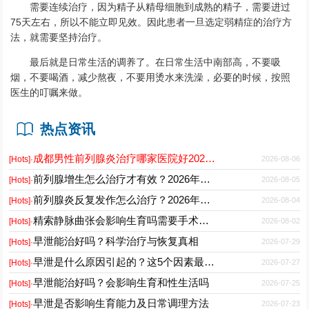
需要连续治疗，因为精子从精母细胞到成熟的精子，需要进过
75天左右，所以不能立即见效。因此患者一旦选定弱精症的治疗方
法，就需要坚持治疗。
最后就是日常生活的调养了。在日常生活中南部高，不要吸
烟，不要喝酒，减少熬夜，不要用烫水来洗澡，必要的时候，按照
医生的叮嘱来做。
热点资讯
成都男性前列腺炎治疗哪家医院好2026正规男科专科推荐
2026-08-06
[Hots]·
前列腺增生怎么治疗才有效？2026年最新诊疗方案与护理要点
2026-08-05
[Hots]·
前列腺炎反复发作怎么治疗？2026年科学用药与日常护理指南
2026-08-04
[Hots]·
精索静脉曲张会影响生育吗需要手术吗能自愈吗
2026-08-02
[Hots]·
早泄能治好吗？科学治疗与恢复真相
2026-07-29
[Hots]·
早泄是什么原因引起的？这5个因素最常见
2026-07-27
[Hots]·
早泄能治好吗？会影响生育和性生活吗
2026-07-25
[Hots]·
早泄是否影响生育能力及日常调理方法
2026-07-23
[Hots]·