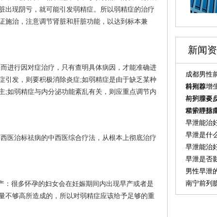
脏出现阴亏，就可能引发弱精症。所以弱精症的治疗
证施治，注意调节肾脏和肝脏功能，以达到标本兼
新闻资
从而进行因对症治疗，只有查明具体病因，才能准确进
成都男性前
症引发，则要积极消除炎症;如弱精症是由于缺乏某种
科推荐
前列腺增生
主;如弱精症与内分泌功能紊乱有关，则应重点调节内
与护理要
前列腺炎反
常护理指
精索静脉
早泄能治
早泄是什
、西医治标祛病的中西医综合疗法，从根本上彻底治疗
早泄能治
早泄是否
男性早泄
南宁前列
产：很多怀孕的妇女会在妊娠期间内出现早产或者是
量不够高所造成的，所以对弱精症应该给予足够的重