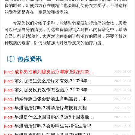
多的时候，即使男方存在弱精症也会顺利使得女方受孕，不过这样
的受孕还是存在一定风险和概率的。
专家为我们介绍了多种，能够对弱精症进行治疗的食物，患者
可以根据自身的情况，将这些食物都纳入到自己的食谱之中，帮助
自己进行辅助治疗，大家对这种疾病进行治疗的同时，还要了解这
种疾病的危害，以便能够加大对这种疾病的治疗力度。
热点资讯
成都男性前列腺炎治疗哪家医院好2026正规男科专科推荐
2026-08-06
[Hots]·
前列腺增生怎么治疗才有效？2026年最新诊疗方案与护理要点
2026-08-05
[Hots]·
前列腺炎反复发作怎么治疗？2026年科学用药与日常护理指南
2026-08-04
[Hots]·
精索静脉曲张会影响生育吗需要手术吗能自愈吗
2026-08-02
[Hots]·
早泄能治好吗？科学治疗与恢复真相
2026-07-29
[Hots]·
早泄是什么原因引起的？这5个因素最常见
2026-07-27
[Hots]·
早泄能治好吗？会影响生育和性生活吗
2026-07-25
[Hots]·
早泄是否影响生育能力及日常调理方法