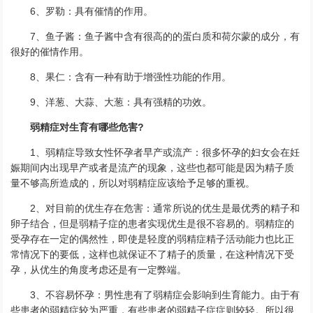
6、罗勒：具有催情的作用。
7、鱼子酱：鱼子酱中含有很高的的蛋白质和荷尔蒙的成分，有
很好的催情作用。
8、果仁：含有一种有助于增强性功能的作用。
9、洋葱、大蒜、大葱：具有强精的功效。
弱精症对生育有哪些危害?
1、弱精症导致女性怀孕者早产或流产：很多怀孕的妇女会在妊
娠期间内出现早产或者是流产的现象，这些也都可能是因为精子质
量不够高所造成的，所以对弱精症应该给予足够的重视。
2、对目前的优生存在危害：通常所说的优生是最优秀的精子和
卵子结合，但是弱精子症的患者实现优生是很不容易的。弱精症的
受孕存在一定的偶然性，即使是轻度的弱精症精子活动能力也比正
常情况下的要低，这样也就保证不了精子的质量，在这种情况下受
孕，从优生的角度考虑还是有一定弊端。
3、不容易怀孕：男性患有了弱精症会影响到生育能力。由于有
些患者的弱精症较为严重，有些患者的弱精子症症则较轻。所以很